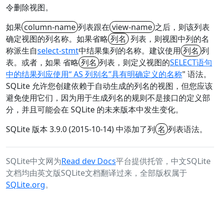
令删除视图。
如果
column-name
列表跟在
view-name
之后，则该列表
确定视图的列名称。
如果省略
列名
列表，则视图中列的名
称派生自
select-stmt
中结果集列的名称。
建议使用
列名
列
表。
或者，如果
省略
列名
列表，则定义视图的
SELECT语句
中的结果列应使用“
AS 列别名”具有明确定义的名称
" 语法。
SQLite 允许您创建依赖于自动生成的列名的视图，但您应该
避免使用它们，因为用于生成列名的规则不是接口的定义部
分，并且可能会在 SQLite 的未来版本中发生变化。
SQLite 版本 3.9.0 (2015-10-14) 中添加了列
名
列表语法。
SQLite中文网为
Read dev Docs
平台提供托管，中文SQLite
文档均由英文版SQLite文档翻译过来，全部版权属于
SQLite.org
。