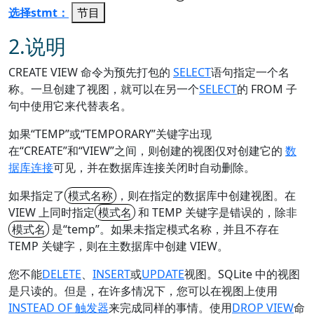
选择stmt：
节目
2.
说明
CREATE VIEW 命令为预先打包的
SELECT
语句指定一个名
称。
一旦创建了视图，就可以在另一个
SELECT
的 FROM 子
句中使用它来代替表名。
如果“TEMP”或“TEMPORARY”关键字出现
在“CREATE”和“VIEW”之间，则创建的视图仅对创建它的
数
据库连接
可见，并在数据库连接关闭时自动删除。
如果指定了
模式名称
，则在指定的数据库中创建视图。
在
VIEW 上同时指定
模式名
和 TEMP 关键字是错误的，除非
模式名
是“temp”。
如果未指定模式名称，并且不存在
TEMP 关键字，则在主数据库中创建 VIEW。
您不能
DELETE
、
INSERT
或
UPDATE
视图。
SQLite 中的视图
是只读的。
但是，在许多情况下，您可以在视图上使用
INSTEAD OF 触发器
来完成同样的事情。
使用
DROP VIEW
命