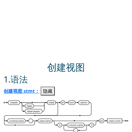
创建视图
1.
语法
创建视图 stmt：
隐藏
CREATE
VIEW
IF
NOT
EXISTS
TEMP
TEMPORARY
schema-name
.
view-name
AS
select-stmt
(
column-name
)
,